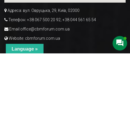
Адреса:
вул. Овруцька, 29, Київ, 02000
Телефон:
+38 067 500 20 92; +38 044 561 65 54
Email:
office@cbmforum.com.ua
Website:
cbmforum.com.ua
Отримати консультацію