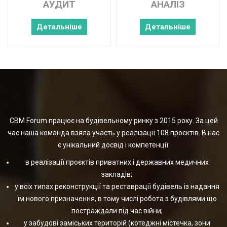
АУДИТ
АНАЛІЗ
Детальніше
Детальніше
CBM Forum працює на будівельному ринку з 2015 року. За цей
час наша команда взяла участь у реалізації 108 проєктів. В нас
є унікальний досвід і компетенції:
в реалізації проєктів приватних і державних медичних
закладів;
у всіх типах реконструкції та реставрації будівель із надання
їм нового призначення, в тому числі робота з будівлями що
постраждали під час війни;
у забудові заміських територій (котеджні містечка, зони