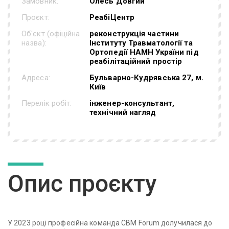
Замовник:
Олесь Довгий
Проєкт:
РеабіЦентр
Об'єкт (офіційна
реконструкція частини
назва):
Інституту Травматології та
Ортопедії НАМН України під
реабілітаційний простір
Адреса:
Бульварно-Кудрявська 27, м.
Київ
Перелік робіт:
інженер-консультант,
технічний нагляд
Опис проєкту
У 2023 році професійна команда CBM Forum долучилася до