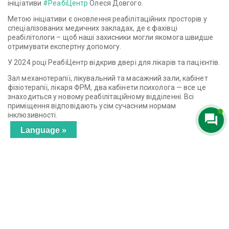
ініціативи
#РеабіЦентр
Олеся Довгого.
Метою ініціативи є оновлення реабілітаційних просторів у
спеціалізованих медичних закладах, де є фахівці
реабілітологи – щоб наші захисники могли якомога швидше
отримувати експертну допомогу.
У 2024 році РеабіЦентр відкрив двері для лікарів та пацієнтів.
Зал механотерапії, лікувальний та масажний зали, кабінет
фізіотерапії, лікаря ФРМ, два кабінети психолога — все це
знаходиться у новому реабілітаційному відділенні. Всі
приміщення відповідають усім сучасним нормам
інклюзивності.