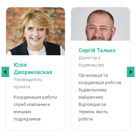
Сергій Талько
Діректор з
Юлія
будівництва
Двораковская
Організація та
Руководитель
координація робіт на
проекта
будівельному
Координация работы
майданчику.
служб компании и
Відповідає за
внешних
терміни, якість
подрядчиков
роботи