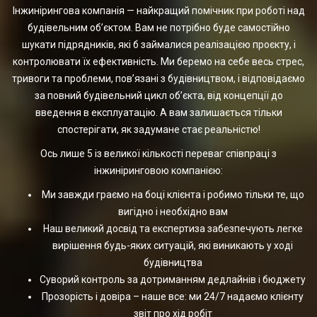
Інжинірингова компанія — найкращий помічник при роботі над
будівельним об’єктом. Вам не потрібно буде самостійно
шукати підрядників, які б займалися реалізацією проєкту, і
контролювати їх ефективність. Ми беремо на себе весь стрес,
тривоги та проблеми, пов’язані з будівництвом, і відповідаємо
за повний будівельний цикл об’єкта, від концепції до
введення в експлуатацію. А вам залишається тільки
спостерігати, як задумане стає реальністю!
Ось лише 5 із великої кількості переваг співпраці з
інжиніринговою компанією:
Ми завжди граємо на боці клієнта і робимо тільки те, що
вигідно і необхідно вам
Наш великий досвід та експертиза забезпечують легке
вирішення будь-яких ситуацій, які виникають у ході
будівництва
Суворий контроль за дотриманням дедлайнів і бюджету
Прозорість і довіра – наше все: ми 24/7 надаємо клієнту
звіт про хід робіт