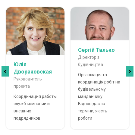
Сергій Талько
Діректор з
Юлія
будівництва
Двораковская
Організація та
Руководитель
координація робіт на
проекта
будівельному
Координация работы
майданчику.
служб компании и
Відповідає за
внешних
терміни, якість
подрядчиков
роботи