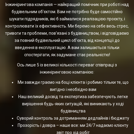
Інжинірингова компанія — найкращий помічник при роботі над
будівельним об’єктом. Вам не потрібно буде самостійно
шукати підрядників, які б займалися реалізацією проєкту, і
контролювати їх ефективність. Ми беремо на себе весь стрес,
тривоги та проблеми, пов’язані з будівництвом, і відповідаємо
за повний будівельний цикл об’єкта, від концепції до
введення в експлуатацію. А вам залишається тільки
спостерігати, як задумане стає реальністю!
Ось лише 5 із великої кількості переваг співпраці з
інжиніринговою компанією:
Ми завжди граємо на боці клієнта і робимо тільки те, що
вигідно і необхідно вам
Наш великий досвід та експертиза забезпечують легке
вирішення будь-яких ситуацій, які виникають у ході
будівництва
Суворий контроль за дотриманням дедлайнів і бюджету
Прозорість і довіра – наше все: ми 24/7 надаємо клієнту
звіт про хід робіт